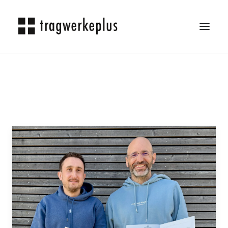
TRAGWERKEPLUS
BLOG
REFERENZEN
ÜBER UNS
KARRIERE
KONTAKT
SEARCH