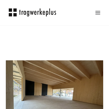
TRAGWERKEPLUS
BLOG
REFERENZEN
ÜBER UNS
KARRIERE
KONTAKT
SEARCH