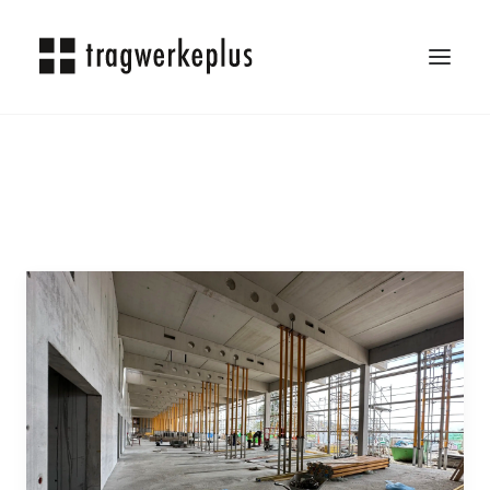
TRAGWERKEPLUS
BLOG
REFERENZEN
ÜBER UNS
KARRIERE
KONTAKT
SEARCH