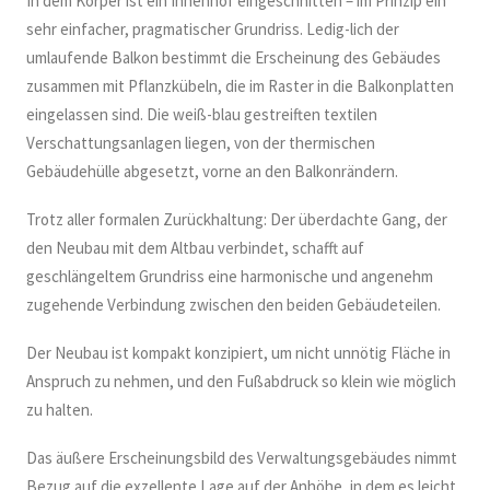
In dem Körper ist ein Innenhof eingeschnitten – im Prinzip ein
sehr einfacher, pragmatischer Grundriss. Ledig-lich der
umlaufende Balkon bestimmt die Erscheinung des Gebäudes
zusammen mit Pflanzkübeln, die im Raster in die Balkonplatten
eingelassen sind. Die weiß-blau gestreiften textilen
Verschattungsanlagen liegen, von der thermischen
Gebäudehülle abgesetzt, vorne an den Balkonrändern.
Trotz aller formalen Zurückhaltung: Der überdachte Gang, der
den Neubau mit dem Altbau verbindet, schafft auf
geschlängeltem Grundriss eine harmonische und angenehm
zugehende Verbindung zwischen den beiden Gebäudeteilen.
Der Neubau ist kompakt konzipiert, um nicht unnötig Fläche in
Anspruch zu nehmen, und den Fußabdruck so klein wie möglich
zu halten.
Das äußere Erscheinungsbild des Verwaltungsgebäudes nimmt
Bezug auf die exzellente Lage auf der Anhöhe, in dem es leicht