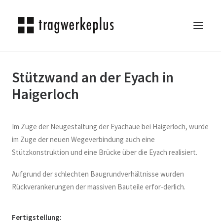
Stützwand an der Eyach in
TRAGWERKEPLUS
Haigerloch
BLOG
REFERENZEN
ÜBER UNS
Im Zuge der Neugestaltung der Eyachaue bei Haigerloch, wurde
KARRIERE
im Zuge der neuen Wegeverbindung auch eine
Stützkonstruktion und eine Brücke über die Eyach realisiert.
KONTAKT
SEARCH
Aufgrund der schlechten Baugrundverhältnisse wurden
Rückverankerungen der massiven Bauteile erfor-derlich.
Fertigstellung: