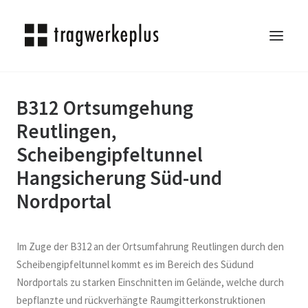
B312 Ortsumgehung
TRAGWERKEPLUS
Reutlingen,
BLOG
Scheibengipfeltunnel
REFERENZEN
ÜBER UNS
Hangsicherung Süd-und
KARRIERE
Nordportal
KONTAKT
SEARCH
Im Zuge der B312 an der Ortsumfahrung Reutlingen durch den
Scheibengipfeltunnel kommt es im Bereich des Südund
Nordportals zu starken Einschnitten im Gelände, welche durch
bepflanzte und rückverhängte Raumgitterkonstruktionen