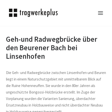
Geh-und Radwegbrücke über
TRAGWERKEPLUS
den Beurener Bach bei
BLOG
Linsenhofen
REFERENZEN
ÜBER UNS
KARRIERE
Die Geh- und Radwegbrücke zwischen Linsenhofen und Beuren
KONTAKT
liegt in einem Naturschutzgebiet mit unmittelbarem Blick auf
die Ruine Hohenneuffen. Sie wurde in den 80er Jahren als
SEARCH
ungeschützte Bongossi-Holzbrücke erstellt. Im Zuge der
Vorplanung wurden die Varianten Sanierung, überdachter
Ersatzneubau in Holzbauweise und nicht überdachter Neubau
in Holzbauweise gegenübergestellt.