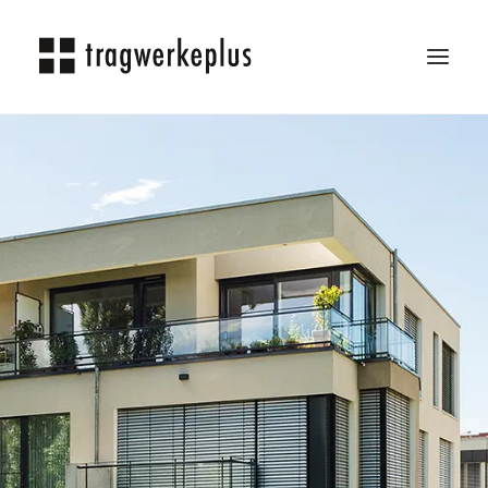
TRAGWERKEPLUS
BLOG
REFERENZEN
ÜBER UNS
KARRIERE
KONTAKT
SEARCH