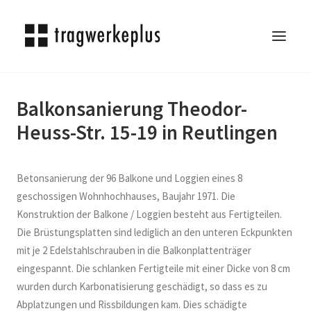
Balkonsanierung Theodor-
TRAGWERKEPLUS
Heuss-Str. 15-19 in Reutlingen
BLOG
REFERENZEN
ÜBER UNS
Betonsanierung der 96 Balkone und Loggien eines 8
KARRIERE
geschossigen Wohnhochhauses, Baujahr 1971. Die
Konstruktion der Balkone / Loggien besteht aus Fertigteilen.
KONTAKT
Die Brüstungsplatten sind lediglich an den unteren Eckpunkten
SEARCH
mit je 2 Edelstahlschrauben in die Balkonplattenträger
eingespannt. Die schlanken Fertigteile mit einer Dicke von 8 cm
wurden durch Karbonatisierung geschädigt, so dass es zu
Abplatzungen und Rissbildungen kam. Dies schädigte