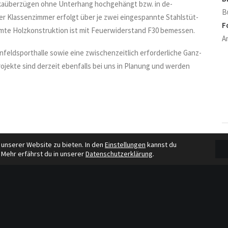
tikaüberzügen ohne Unterhang hochgehängt bzw. in de-
B
er Klassenzimmer erfolgt über je zwei eingespannte Stahlstüt-
F
mte Holzkonstruktion ist mit Feuerwiderstand F30 bemessen.
A
feldsporthalle sowie eine zwischenzeitlich erforderliche Ganz-
jekte sind derzeit ebenfalls bei uns in Planung und werden
 unserer Website zu bieten. In den
Einstellungen
kannst du
 Mehr erfährst du in unserer
Datenschutzerklärung
.