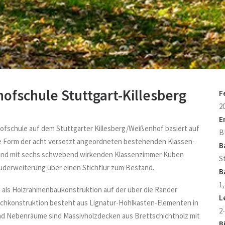
ofschule Stuttgart-Killesberg
F
2
E
fschule auf dem Stuttgarter Killesberg/Weißenhof basiert auf
B
e Form der acht versetzt angeordneten bestehenden Klassen-
B
 und mit sechs schwebend wirkenden Klassenzimmer Kuben
S
 Süderweiterung über einen Stichflur zum Bestand.
B
1,
d als Holzrahmenbaukonstruktion auf der über die Ränder
L
achkonstruktion besteht aus Lignatur-Hohlkasten-Elementen in
2
und Nebenräume sind Massivholzdecken aus Brettschichtholz mit
B