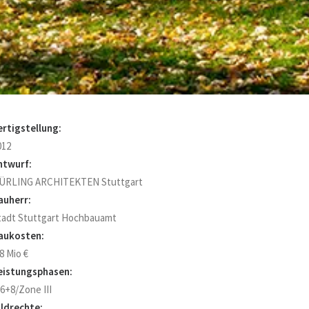
ertigstellung:
012
ntwurf:
ÜRLING ARCHITEKTEN Stuttgart
auherr:
tadt Stuttgart Hochbauamt
aukosten:
8 Mio €
eistungsphasen:
-6+8/Zone III
ildrechte: