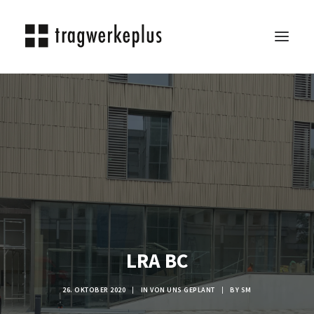
TRAGWERKEPLUS
BLOG
REFERENZEN
ÜBER UNS
KARRIERE
KONTAKT
SEARCH
LRA BC
26. OKTOBER 2020
|
IN
VON UNS GEPLANT
|
BY
SM