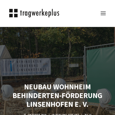
TRAGWERKEPLUS
BLOG
REFERENZEN
ÜBER UNS
KARRIERE
KONTAKT
NEUBAU WOHNHEIM
SEARCH
BEHINDERTEN-FÖRDERUNG
LINSENHOFEN E. V.
25. OKTOBER 2019
|
IN
VON UNS GEPLANT
|
BY
JS