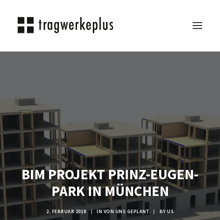
TRAGWERKEPLUS
BLOG
REFERENZEN
ÜBER UNS
KARRIERE
KONTAKT
BIM PROJEKT PRINZ-EUGEN-
SEARCH
PARK IN MÜNCHEN
2. FEBRUAR 2018
|
IN
VON UNS GEPLANT
|
BY
US