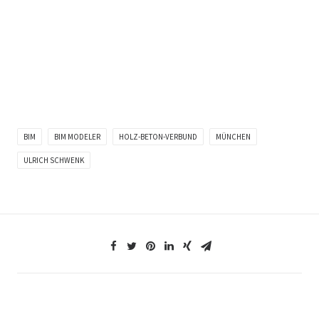
BIM
BIM MODELER
HOLZ-BETON-VERBUND
MÜNCHEN
ULRICH SCHWENK