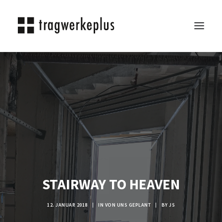
TRAGWERKEPLUS
BLOG
REFERENZEN
ÜBER UNS
KARRIERE
KONTAKT
SEARCH
STAIRWAY TO HEAVEN
12. JANUAR 2018
|
IN
VON UNS GEPLANT
|
BY
JS