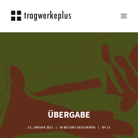
TRAGWERKEPLUS
BLOG
REFERENZEN
ÜBER UNS
KARRIERE
KONTAKT
SEARCH
ÜBERGABE
15. JANUAR 2013
|
IN
BEI UNS GESCHEHEN
|
BY
JS