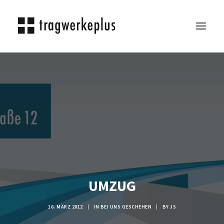
TRAGWERKEPLUS
BLOG
REFERENZEN
ÜBER UNS
KARRIERE
KONTAKT
SEARCH
UMZUG
16. MÄRZ 2012
|
IN
BEI UNS GESCHEHEN
|
BY
JS