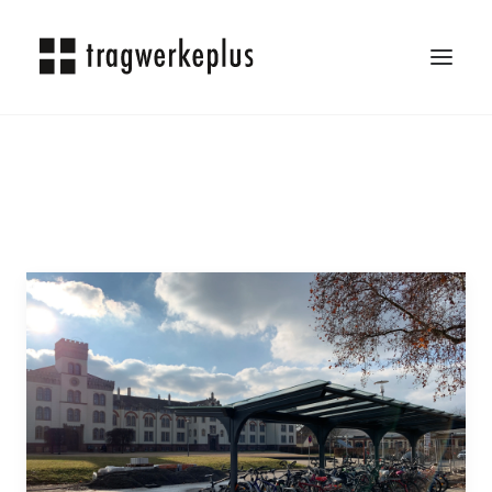
TRAGWERKEPLUS
BLOG
REFERENZEN
ÜBER UNS
KARRIERE
KONTAKT
SEARCH