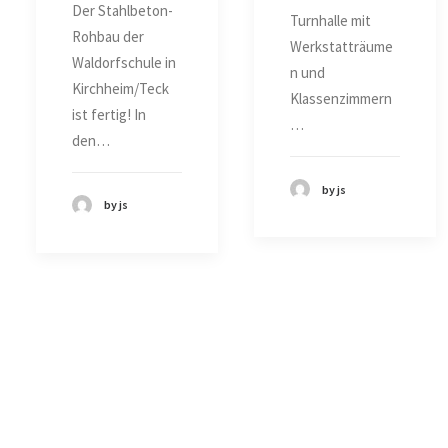
Der Stahlbeton-
Turnhalle mit
Rohbau der
Werkstatträume
Waldorfschule in
n und
Kirchheim/Teck
Klassenzimmern
ist fertig! In
…
den…
by js
by js