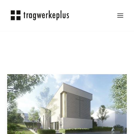
TRAGWERKEPLUS
BLOG
REFERENZEN
ÜBER UNS
KARRIERE
KONTAKT
SEARCH