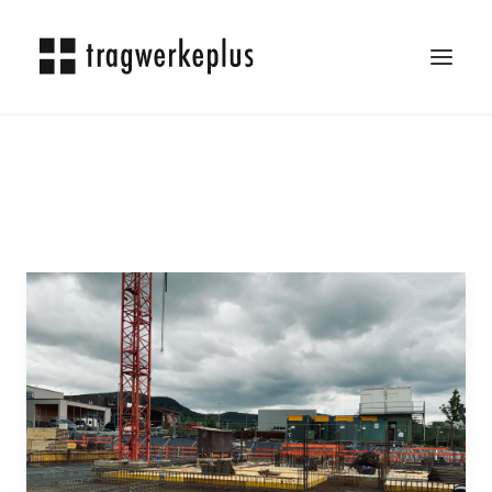
TRAGWERKEPLUS
BLOG
REFERENZEN
ÜBER UNS
KARRIERE
KONTAKT
SEARCH