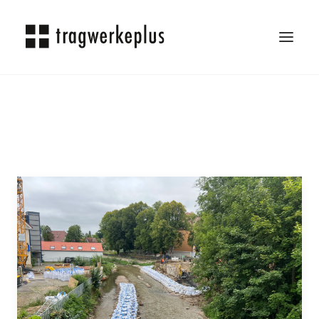
TRAGWERKEPLUS
BLOG
REFERENZEN
ÜBER UNS
KARRIERE
KONTAKT
SEARCH