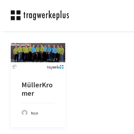
MüllerKro
mer
by js