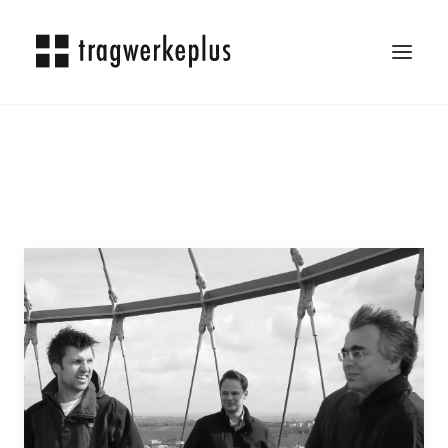
TRAGWERKEPLUS
BLOG
REFERENZEN
ÜBER UNS
KARRIERE
KONTAKT
SEARCH