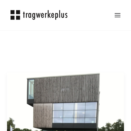
TRAGWERKEPLUS
BLOG
REFERENZEN
ÜBER UNS
KARRIERE
KONTAKT
SEARCH