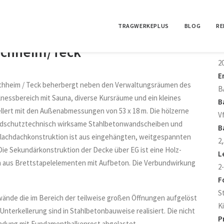
TRAGWERKEPLUS
BLOG
RE
rchheim/Teck
F
2
E
irchheim / Teck beherbergt neben den Verwaltungsräumen des
B
llnessbereich mit Sauna, diverse Kursräume und ein kleines
B
ellert mit den Außenabmessungen von 53 x 18 m. Die hölzerne
V
andschutztechnisch wirksame Stahlbetonwandscheiben und
B
Flachdachkonstruktion ist aus eingehängten, weitgespannten
2,
Die Sekundärkonstruktion der Decke über EG ist eine Holz-
L
m aus Brettstapelelementen mit Aufbeton. Die Verbundwirkung
2-
F
S
nde die im Bereich der teilweise großen Öffnungen aufgelöst
K
Unterkellerung sind in Stahlbetonbauweise realisiert. Die nicht
P
ründung mit Fundamentbalkenrost abgelastet.