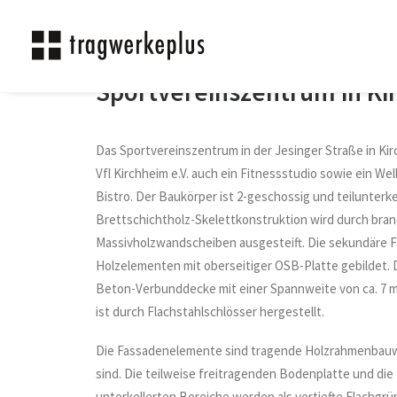
Sportvereinszentrum in Ki
Das Sportvereinszentrum in der Jesinger Straße in K
Vfl Kirchheim e.V. auch ein Fitnessstudio sowie ein We
Bistro. Der Baukörper ist 2-geschossig und teilunterk
Brettschichtholz-Skelettkonstruktion wird durch br
Massivholzwandscheiben ausgesteift. Die sekundäre 
Holzelementen mit oberseitiger OSB-Platte gebildet. 
Beton-Verbunddecke mit einer Spannweite von ca. 7 
ist durch Flachstahlschlösser hergestellt.
Die Fassadenelemente sind tragende Holzrahmenbauwä
sind. Die teilweise freitragenden Bodenplatte und die 
unterkellerten Bereiche werden als vertiefte Flachg