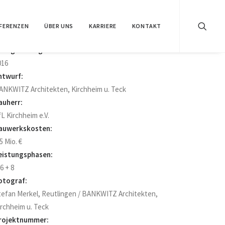
FERENZEN
ÜBER UNS
KARRIERE
KONTAKT
ertigstellung:
016
ntwurf:
ANKWITZ Architekten, Kirchheim u. Teck
auherr:
fL Kirchheim e.V.
auwerkskosten:
5 Mio. €
eistungsphasen:
6 + 8
otograf:
tefan Merkel, Reutlingen / BANKWITZ Architekten,
irchheim u. Teck
rojektnummer: