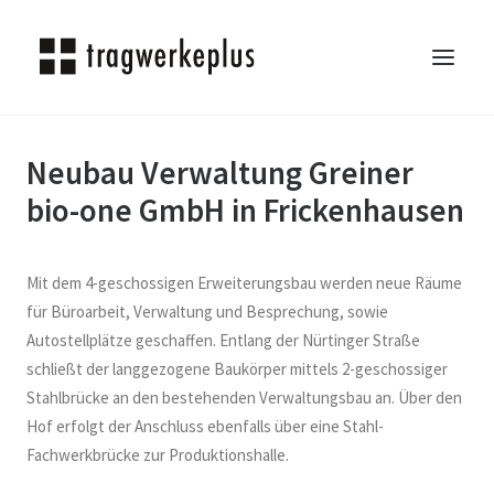
Neubau Verwaltung Greiner
TRAGWERKEPLUS
bio-one GmbH in Frickenhausen
BLOG
REFERENZEN
ÜBER UNS
Mit dem 4-geschossigen Erweiterungsbau werden neue Räume
KARRIERE
für Büroarbeit, Verwaltung und Besprechung, sowie
Autostellplätze geschaffen. Entlang der Nürtinger Straße
KONTAKT
schließt der langgezogene Baukörper mittels 2-geschossiger
SEARCH
Stahlbrücke an den bestehenden Verwaltungsbau an. Über den
Hof erfolgt der Anschluss ebenfalls über eine Stahl-
Fachwerkbrücke zur Produktionshalle.