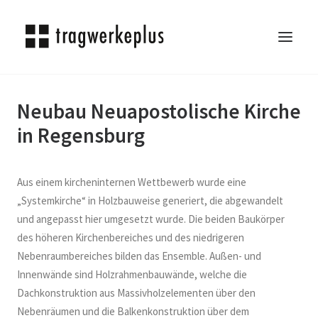
Neubau Neuapostolische Kirche
TRAGWERKEPLUS
in Regensburg
BLOG
REFERENZEN
ÜBER UNS
Aus einem kircheninternen Wettbewerb wurde eine
KARRIERE
„Systemkirche“ in Holzbauweise generiert, die abgewandelt
und angepasst hier umgesetzt wurde. Die beiden Baukörper
KONTAKT
des höheren Kirchenbereiches und des niedrigeren
SEARCH
Nebenraumbereiches bilden das Ensemble. Außen- und
Innenwände sind Holzrahmenbauwände, welche die
Dachkonstruktion aus Massivholzelementen über den
Nebenräumen und die Balkenkonstruktion über dem