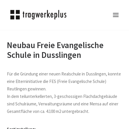
Neubau Freie Evangelische
TRAGWERKEPLUS
Schule in Dusslingen
BLOG
REFERENZEN
ÜBER UNS
Für die Gründung einer neuen Realschule in Dusslingen, konnte
KARRIERE
eine Elterninitiative die FES (Freie Evangelische Schule)
Reutlingen gewinnen.
KONTAKT
In dem teilunterkellerten, 3-geschossigen Flachdachgebäude
SEARCH
sind Schulräume, Verwaltungsräume und eine Mensa auf einer
Gesamtfläche von ca. 4.100 m2 untergebracht.