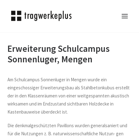
Erweiterung Schulcampus
TRAGWERKEPLUS
Sonnenluger, Mengen
BLOG
REFERENZEN
ÜBER UNS
Am Schulcampus Sonnenluger in Mengen wurde ein
KARRIERE
eingeschossiger Erweiterungsbau als Stahlbetonkubus erstellt
der in den Klassenräumen von einer weitgespannten akustisch
KONTAKT
wirksamen und im Endzustand sichtbaren Holzdecke in
SEARCH
Kastenbauweise überdeckt ist.
Die denkmalgeschützten Pavillons wurden generalsaniert und
für die Nutzungen z. B. naturwissenschaftliche Nutzun- gen