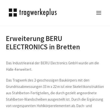
Erweiterung BERU
TRAGWERKEPLUS
ELECTRONICS in Bretten
BLOG
REFERENZEN
ÜBER UNS
Das Industrieareal der BERU Electronics GmbH wurde um die
KARRIERE
Halle 4 erweitert.
KONTAKT
Das Tragwerk des 2-geschossigen Baukörpers mit den
SEARCH
Grundrissabmessungen 33 m x 22 m ist eine Skelettkonstruktion
aus Stahlbeton-Fertigteilen, die durch gezielt angeordnete
Stahlbeton-Wandscheiben ausgesteift ist. Durch die Ergänzung
von vorgespannten Hohlkörperelementen als Dach- und